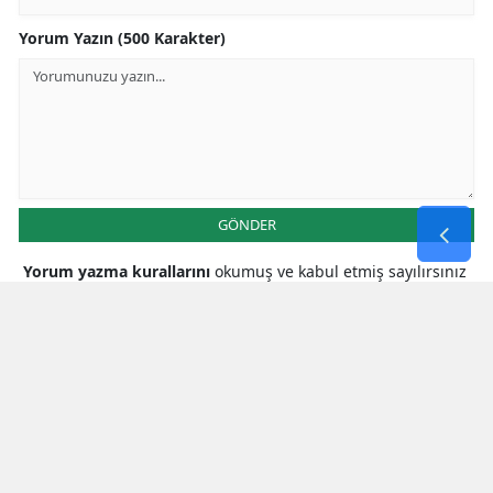
Yorum Yazın (500 Karakter)
GÖNDER
Yorum yazma kurallarını
okumuş ve kabul etmiş sayılırsınız
* Bu içerik ile ilgili yorum yok, ilk yorumu siz yazın, tartışalım *
SON HABERLER