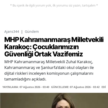
* Bu içerik ile ilgili yorum yok, ilk yorumu siz yazın, tartışalım *
Ajans344
|
Gündem
MHP Kahramanmaraş Milletvekili
Karakoç: Çocuklarımızın
Güvenliği Ortak Vazifemiz
MHP Kahramanmaraş Milletvekili Zuhal Karakoç,
Kahramanmaraş ve Şanlıurfa’daki okul olayları ile
dijital riskleri inceleyen komisyonun çalışmalarını
tamamladığını açıkladı.
YAYINLAMA: 07 Ağustos 2026 - 03:40
GÜNCELLEME: 07 Ağustos 2026 - 03:42
EDİT