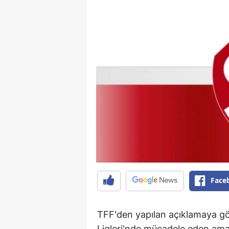
Face
TFF'den yapılan açıklamaya g
Ligleri'nde mücadele eden amat