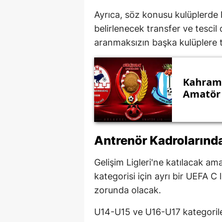
Ayrıca, söz konusu kulüplerde l
belirlenecek transfer ve tesc
aranmaksızın başka kulüplere tr
Kahrama
Amatör L
Antrenör Kadrolarında
Gelişim Ligleri'ne katılacak am
kategorisi için ayrı bir UEFA C
zorunda olacak.
U14-U15 ve U16-U17 kategorile