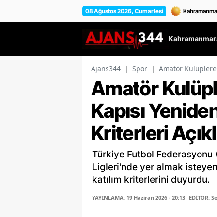
08 Ağustos 2026, Cumartesi
Kahramanmara
Ajans344
|
Spor
|
Amatör Kulüplere G
Amatör Kulüple
Kapısı Yeniden
Kriterleri Açık
Türkiye Futbol Federasyonu
Ligleri'nde yer almak isteye
katılım kriterlerini duyurdu.
YAYINLAMA: 19 Haziran 2026 - 20:13
EDİTÖR: 