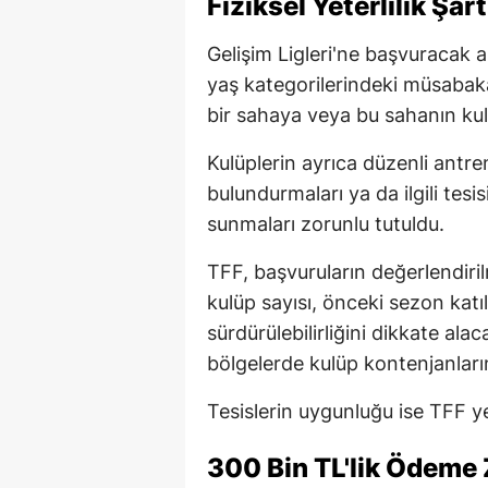
Fiziksel Yeterlilik Şa
Gelişim Ligleri'ne başvuracak
yaş kategorilerindeki müsabaka
bir sahaya veya bu sahanın kul
Kulüplerin ayrıca düzenli antren
bulundurmaları ya da ilgili tesi
sunmaları zorunlu tutuldu.
TFF, başvuruların değerlendiri
kulüp sayısı, önceki sezon katı
sürdürülebilirliğini dikkate ala
bölgelerde kulüp kontenjanlarının
Tesislerin uygunluğu ise TFF ye
300 Bin TL'lik Ödeme