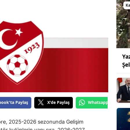
K
Ya
Şe
book'ta Paylaş
X'de Paylaş
Whatsapp'tan Gönde
öre, 2025-2026 sezonunda Gelişim
ör kulüplerin yanı sıra, 2026-2027