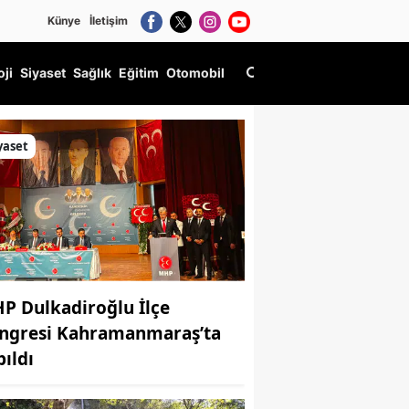
Künye
İletişim
oji
Siyaset
Sağlık
Eğitim
Otomobil
yaset
P Dulkadiroğlu İlçe
ngresi Kahramanmaraş’ta
pıldı