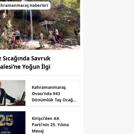
ahramanmaraş Haberleri
z Sıcağında Savruk
lalesi’ne Yoğun İlgi
Kahramanmaraş
Ovası’nda 943
Dönümlük Taş Ocağı
r
Tepkisi
Kirişci’den AK
Parti’nin 25. Yılına
Mesaj