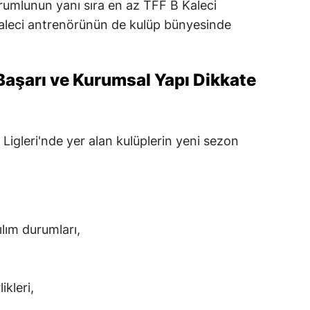
orumlunun yanı sıra en az TFF B Kaleci
kaleci antrenörünün de kulüp bünyesinde
Başarı ve Kurumsal Yapı Dikkate
igleri'nde yer alan kulüplerin yeni sezon
lım durumları,
ikleri,