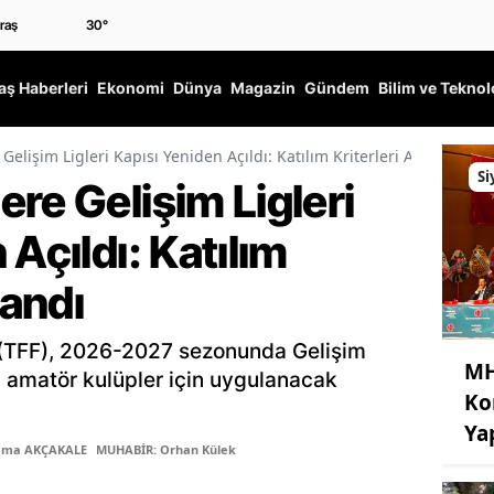
30
°
ş Haberleri
Ekonomi
Dünya
Magazin
Gündem
Bilim ve Teknol
elişim Ligleri Kapısı Yeniden Açıldı: Katılım Kriterleri Açıklandı
Si
re Gelişim Ligleri
 Açıldı: Katılım
landı
 (TFF), 2026-2027 sezonunda Gelişim
MH
n amatör kulüpler için uygulanacak
Ko
Ya
Sema AKÇAKALE
MUHABİR: Orhan Külek