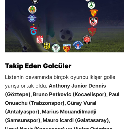
Takip Eden Golcüler
Listenin devamında birçok oyuncu ikişer golle
yarışa ortak oldu.
Anthony Junior Dennis
(Göztepe), Bruno Petkovic (Kocaelispor), Paul
Onuachu (Trabzonspor), Güray Vural
(Antalyaspor), Marius Mouandilmadji
(Samsunspor), Mauro Icardi (Galatasaray),
Umut Nayir (Konyaspor) ve Victor Osimhen