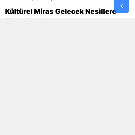
Kültürel Miras Gelecek Nesillere
Aktarılacak
DOĞAKA ile Hayat Yeniden Eğitim ve Kültür Vakfı
iş birliğinde yürütülen proje, kültürel mirasın
korunmasını sosyal kalkınmayla bir araya
getiriyor.
Maraş Sim Sırması, File Nakışı ve Maraş Gülü gibi
kente özgü değerlerin üretimde yaşatılması, bu
alanlarda yeni ustaların yetişmesine de zemin
hazırlayacak. Projenin tamamlanmasıyla
geleneksel el sanatlarının üretim kapasitesinin
güçlendirilmesi, kadın istihdamının desteklenmesi
ve Kahramanmaraş’ın kültürel değerlerinin daha