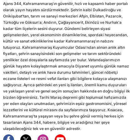
Ajans 344, Kahramanmaraş'ın güvenilir, hızlı ve kapsamlı haber portalı
olarak yayın hayatını sürdürmektedir. Şehrin kalbi Dulkadiroğlu ve
Onikişubat'tan, tarım ve sanayi merkezleri Afşin, Elbistan, Pazarcık,
Türkoğlu ve Göksun'a; Andırın, Çağlayancerit, Ekinözü ve Nurhak'a
kadar tüm ilçelerin sesini duyurur. Gündemi belirleyen siyasi
gelişmelerden, yerel ekonominin dinamiklerine, spordaki heyecandan,
kültür ve sanat etkinliklerine kadar Kahramanmaraş'ın nabzını
tutuyoruz. Kahramanmaraş Kuyumcular Odası'ndan alınan anlık altın
fiyatları, şehrin sanayisindeki son gelişmeler ve tarım sektöründeki
yenilikler özel dosyalarla sayfamızda yer bulur. Vatandaşlarımızın
günlük hayatını kolaylaştırmak amacıyla Diyanet uyumlu günlük namaz
vakitleri, detaylı ve anlık hava durumu tahminleri, güncel nöbetçi
eczane listeleri ve resmi vefat ilanları gibi bilgilere kolayca ulaşmanızı
sağlıyoruz. Ayrıca şehirdeki en yeni iş ilanları, önemli kamu duyuruları
ve yaklaşan yerel ve genel seçim sonuçları hakkında en doğru bilgiyi ilk
bizden öğrenirsiniz. Tarihi Maraş depremi gibi toplumsal hafızamızda
yer eden olayları unutmadan, şehrimizin eşsiz gastronomisini, yöresel
lezzetlerini ve kültürel mirasını da sayfalarımıza taşıyoruz. Kısacası,
Kahramanmaraş'ta yaşayan veya bu şehre gönül vermiş herkes için
tasarlanan Ajans 344, habere, bilgiye ve aradığınız her şeye
ulaşabileceğiniz tek ve en güvenilir adrestir.