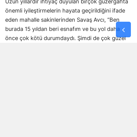
Uzun yıllardır ihtiyaç duyulan birçok güzergâhta
önemli iyileştirmelerin hayata geçirildiğini ifade
eden mahalle sakinlerinden Savaş Avcı, “Ben
burada 15 yıldan beri esnafım ve bu yol daha
önce çok kötü durumdaydı. Şimdi de çok güzel
hale getiriliyor. Büyükşehir Belediye Başkanımız
Fırat Görgel’e verdiği hizmetten dolayı çok
teşekkür ederim. Bizleri tozdan topraktan
kurtardı” dedi. Yapılan bakım, onarım ve asfalt
uygulamaları sayesinde ulaşımın daha güvenli ve
konforlu hale geldiğini söyleyen bir diğer mahalle
sakini İsmail Öksüz, “Yolumuz bozuktu. Bu yıl çok
yağmur yağdığı için yollarımızda çökmeler
oluşmuştu. Sağ olsun Büyükşehir Belediye
Başkanımız Fırat Görgel hizmet anlayışı ile