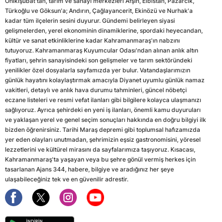
Onikişubat'tan, tarım ve sanayi merkezleri Afşin, Elbistan, Pazarcık,
Türkoğlu ve Göksun'a; Andırın, Çağlayancerit, Ekinözü ve Nurhak'a
kadar tüm ilçelerin sesini duyurur. Gündemi belirleyen siyasi
gelişmelerden, yerel ekonominin dinamiklerine, spordaki heyecandan,
kültür ve sanat etkinliklerine kadar Kahramanmaraş'ın nabzını
tutuyoruz. Kahramanmaraş Kuyumcular Odası'ndan alınan anlık altın
fiyatları, şehrin sanayisindeki son gelişmeler ve tarım sektöründeki
yenilikler özel dosyalarla sayfamızda yer bulur. Vatandaşlarımızın
günlük hayatını kolaylaştırmak amacıyla Diyanet uyumlu günlük namaz
vakitleri, detaylı ve anlık hava durumu tahminleri, güncel nöbetçi
eczane listeleri ve resmi vefat ilanları gibi bilgilere kolayca ulaşmanızı
sağlıyoruz. Ayrıca şehirdeki en yeni iş ilanları, önemli kamu duyuruları
ve yaklaşan yerel ve genel seçim sonuçları hakkında en doğru bilgiyi ilk
bizden öğrenirsiniz. Tarihi Maraş depremi gibi toplumsal hafızamızda
yer eden olayları unutmadan, şehrimizin eşsiz gastronomisini, yöresel
lezzetlerini ve kültürel mirasını da sayfalarımıza taşıyoruz. Kısacası,
Kahramanmaraş'ta yaşayan veya bu şehre gönül vermiş herkes için
tasarlanan Ajans 344, habere, bilgiye ve aradığınız her şeye
ulaşabileceğiniz tek ve en güvenilir adrestir.