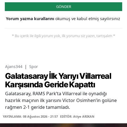
GÖNDER
Yorum yazma kurallarını
okumuş ve kabul etmiş sayılırsınız
* Bu içerik ile ilgili yorum yok, ilk yorumu siz yazın, tartışalım *
Ajans344
|
Spor
Galatasaray İlk Yarıyı Villarreal
Karşısında Geride Kapattı
Galatasaray, RAMS Park’ta Villarreal ile oynadığı
hazırlık maçının ilk yarısını Victor Osimhen’in golüne
rağmen 2-1 geride tamamladı.
YAYINLAMA: 08 Ağustos 2026 - 21:57
EDİTÖR: Atiye ARIKAN