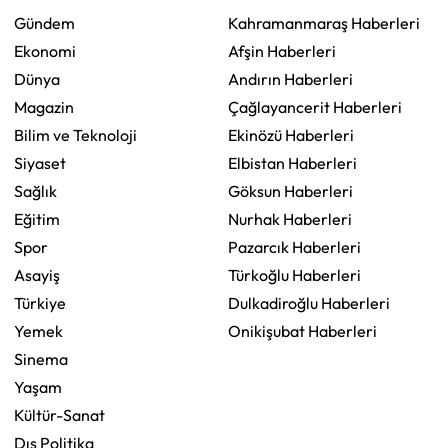
Gündem
Kahramanmaraş Haberleri
Ekonomi
Afşin Haberleri
Dünya
Andırın Haberleri
Magazin
Çağlayancerit Haberleri
Bilim ve Teknoloji
Ekinözü Haberleri
Siyaset
Elbistan Haberleri
Sağlık
Göksun Haberleri
Eğitim
Nurhak Haberleri
Spor
Pazarcık Haberleri
Asayiş
Türkoğlu Haberleri
Türkiye
Dulkadiroğlu Haberleri
Yemek
Onikişubat Haberleri
Sinema
Yaşam
Kültür-Sanat
Dış Politika