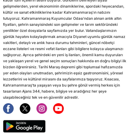
kadar tüm ilçelerin sesini duyurur. Gündemi belirleyen siyasi
gelişmelerden, yerel ekonominin dinamiklerine, spordaki heyecandan,
kültür ve sanat etkinliklerine kadar Kahramanmaraş'ın nabzını
tutuyoruz. Kahramanmaraş Kuyumcular Odası'ndan alınan anlık altın
fiyatları, şehrin sanayisindeki son gelişmeler ve tarım sektöründeki
yenilikler özel dosyalarla sayfamızda yer bulur. Vatandaşlarımızın
günlük hayatını kolaylaştırmak amacıyla Diyanet uyumlu günlük namaz
vakitleri, detaylı ve anlık hava durumu tahminleri, güncel nöbetçi
eczane listeleri ve resmi vefat ilanları gibi bilgilere kolayca ulaşmanızı
sağlıyoruz. Ayrıca şehirdeki en yeni iş ilanları, önemli kamu duyuruları
ve yaklaşan yerel ve genel seçim sonuçları hakkında en doğru bilgiyi ilk
bizden öğrenirsiniz. Tarihi Maraş depremi gibi toplumsal hafızamızda
yer eden olayları unutmadan, şehrimizin eşsiz gastronomisini, yöresel
lezzetlerini ve kültürel mirasını da sayfalarımıza taşıyoruz. Kısacası,
Kahramanmaraş'ta yaşayan veya bu şehre gönül vermiş herkes için
tasarlanan Ajans 344, habere, bilgiye ve aradığınız her şeye
ulaşabileceğiniz tek ve en güvenilir adrestir.