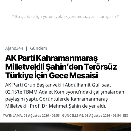
* Bu içerik ile ilgili yorum yok, ilk yorumu siz yazın, tartışalım *
Ajans344
|
Gündem
AK Parti Kahramanmaraş
Milletvekili Şahin’den Terörsüz
Türkiye İçin Gece Mesaisi
AK Parti Grup Başkanvekili Abdülhamit Gül, saat
02.15’te TBMM Adalet Komisyonu’ndaki çalışmalardan
paylaşım yaptı. Görüntülerde Kahramanmaraş
Milletvekili Prof. Dr. Mehmet Şahin de yer aldı.
YAYINLAMA: 08 Ağustos 2026 - 03:53
GÜNCELLEME: 08 Ağustos 2026 - 03:54
EDİT