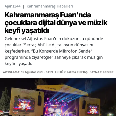
Ajans344
|
Kahramanmaraş Haberleri
Kahramanmaraş Fuarı'nda
çocuklara dijital dünya ve müzik
keyfi yaşatıldı
Geleneksel Ağustos Fuarı’nın dokuzuncu gününde
çocuklar “Sertaç Abi” ile dijital oyun dünyasını
keşfederken, “Bu Konserde Mikrofon Sende”
programında ziyaretçiler sahneye çıkarak müziğin
keyfini yaşadı.
YAYINLAMA: 10 Ağustos 2026 - 13:59
EDİTÖR: Fatma TOPTAŞ
KAYNAK: Kahraman