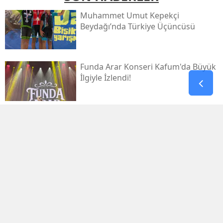
Muhammet Umut Kepekçi
Beydağı’nda Türkiye Üçüncüsü
Funda Arar Konseri Kafum'da Büyük
İlgiyle İzlendi!
Galatasaray, Villarreal’e 2-1 Mağlup
Oldu
Galatasaray İlk Yarıyı Villarreal
Karşısında Geride Kapattı
Kahramanmaraş’ta Nöbetçi