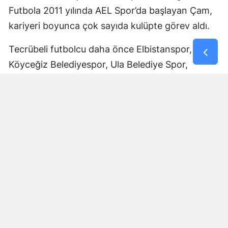
Futbola 2011 yılında AEL Spor’da başlayan Çam,
kariyeri boyunca çok sayıda kulüpte görev aldı.
Tecrübeli futbolcu daha önce Elbistanspor,
Köyceğiz Belediyespor, Ula Belediye Spor,
Marmaris Gücü Spor Kulübü, Dalyanspor,
Ortaköy Spor, Göksun Ülkü Spor, Araban
Belediye Spor ve Elbistan Feda Spor formalarını
giydi.
Bölgesel Amatör Lig’de 12 karşılaşmada görev
alan Ali Çam, bu maçlarda bir gol kaydetti.
Çam’ın saha içindeki deneyimi ve farklı
kulüplerde edindiği tecrübeyle Afşinspor’un yeni
sezon hedeflerine katkı sağlaması bekleniyor.