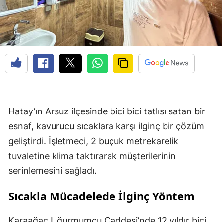
Hatay’ın Arsuz ilçesinde bici bici tatlısı satan bir
esnaf, kavurucu sıcaklara karşı ilginç bir çözüm
geliştirdi. İşletmeci, 2 buçuk metrekarelik
tuvaletine klima taktırarak müşterilerinin
serinlemesini sağladı.
Sıcakla Mücadelede İlginç Yöntem
Karaağaç Uğurmumcu Caddesi’nde 12 yıldır bici