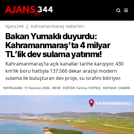
Ajans344
|
Kahramanmaraş Haberleri
Bakan Yumaklı duyurdu:
Kahramanmaraş’ta 4 milyar
TL’lik dev sulama yatırımı!
Kahramanmaraş’ta açık kanallar tarihe karışıyor. 430
km’lik boru hattıyla 137.560 dekar araziyi modern
sulama ile buluşturan dev proje, su israfını bitiriyor.
YAYINLAMA: 17 Haziran 2026 - 09:09
EDİTÖR: Fatma TOPTAŞ
KAYNAK: (HABER M