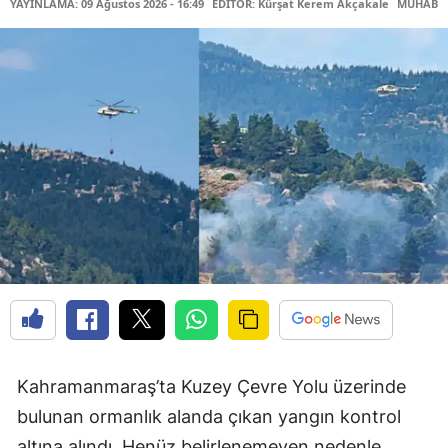
YAYINLAMA: 09 Ağustos 2026 - 16:49
EDİTÖR: Kürşat Kerem Akçakale
MUHABİR:
Kahramanmaraş’ta Kuzey Çevre Yolu üzerinde
bulunan ormanlık alanda çıkan yangın kontrol
altına alındı. Henüz belirlenemeyen nedenle