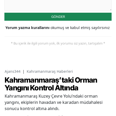
GÖNDER
Yorum yazma kurallarını
okumuş ve kabul etmiş sayılırsınız
* Bu içerik ile ilgili yorum yok, ilk yorumu siz yazın, tartışalım *
Ajans344
|
Kahramanmaraş Haberleri
Kahramanmaraş’taki Orman
Yangını Kontrol Altında
Kahramanmaraş Kuzey Çevre Yolu’ndaki orman
yangını, ekiplerin havadan ve karadan müdahalesi
sonucu kontrol altına alındı.