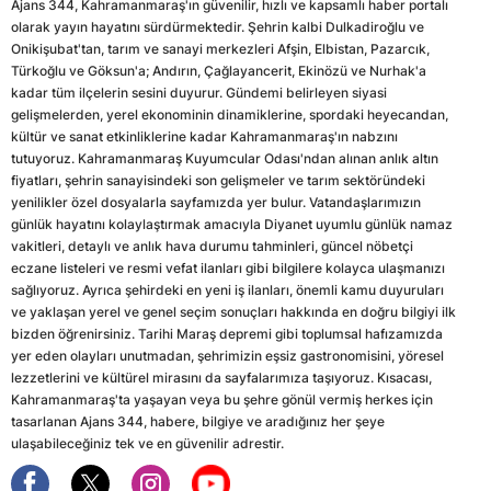
Ajans 344, Kahramanmaraş'ın güvenilir, hızlı ve kapsamlı haber portalı
olarak yayın hayatını sürdürmektedir. Şehrin kalbi Dulkadiroğlu ve
Onikişubat'tan, tarım ve sanayi merkezleri Afşin, Elbistan, Pazarcık,
Türkoğlu ve Göksun'a; Andırın, Çağlayancerit, Ekinözü ve Nurhak'a
kadar tüm ilçelerin sesini duyurur. Gündemi belirleyen siyasi
gelişmelerden, yerel ekonominin dinamiklerine, spordaki heyecandan,
kültür ve sanat etkinliklerine kadar Kahramanmaraş'ın nabzını
tutuyoruz. Kahramanmaraş Kuyumcular Odası'ndan alınan anlık altın
fiyatları, şehrin sanayisindeki son gelişmeler ve tarım sektöründeki
yenilikler özel dosyalarla sayfamızda yer bulur. Vatandaşlarımızın
günlük hayatını kolaylaştırmak amacıyla Diyanet uyumlu günlük namaz
vakitleri, detaylı ve anlık hava durumu tahminleri, güncel nöbetçi
eczane listeleri ve resmi vefat ilanları gibi bilgilere kolayca ulaşmanızı
sağlıyoruz. Ayrıca şehirdeki en yeni iş ilanları, önemli kamu duyuruları
ve yaklaşan yerel ve genel seçim sonuçları hakkında en doğru bilgiyi ilk
bizden öğrenirsiniz. Tarihi Maraş depremi gibi toplumsal hafızamızda
yer eden olayları unutmadan, şehrimizin eşsiz gastronomisini, yöresel
lezzetlerini ve kültürel mirasını da sayfalarımıza taşıyoruz. Kısacası,
Kahramanmaraş'ta yaşayan veya bu şehre gönül vermiş herkes için
tasarlanan Ajans 344, habere, bilgiye ve aradığınız her şeye
ulaşabileceğiniz tek ve en güvenilir adrestir.