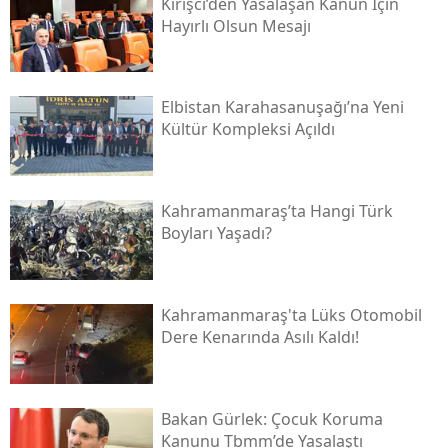
Kirişci’den Yasalaşan Kanun İçin
Hayırlı Olsun Mesajı
Elbistan Karahasanuşağı’na Yeni
Kültür Kompleksi Açıldı
Kahramanmaraş’ta Hangi Türk
Boyları Yaşadı?
Kahramanmaraş'ta Lüks Otomobil
Dere Kenarında Asılı Kaldı!
Bakan Gürlek: Çocuk Koruma
Kanunu Tbmm’de Yasalaştı