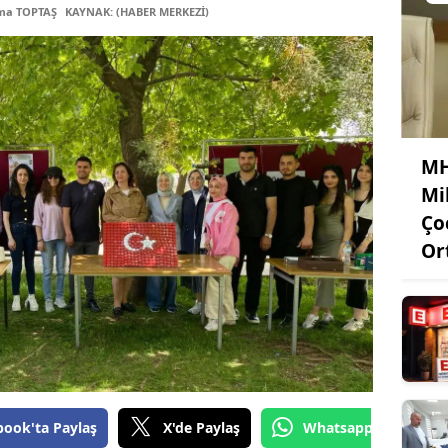
tma TOPTAŞ
KAYNAK: (HABER MERKEZİ)
MH
Mi
Ço
Or
book'ta Paylaş
X'de Paylaş
Whatsapp'tan Gönde