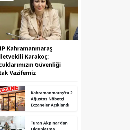
P Kahramanmaraş
lletvekili Karakoç:
cuklarımızın Güvenliği
tak Vazifemiz
Kahramanmaraş'ta 2
Ağustos Nöbetçi
Eczaneler Açıklandı
Turan Akpınar’dan
r
Olgunlaşma