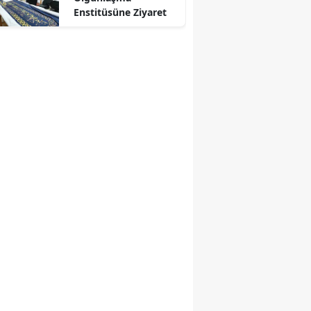
Enstitüsüne Ziyaret