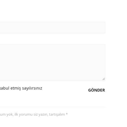
abul etmiş sayılırsınız
GÖNDER
yorum yok, ilk yorumu siz yazın, tartışalım *