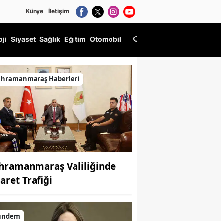
Künye
İletişim
oji
Siyaset
Sağlık
Eğitim
Otomobil
ahramanmaraş Haberleri
hramanmaraş Valiliğinde
aret Trafiği
ündem