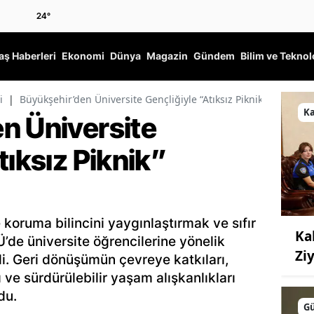
24
°
ş Haberleri
Ekonomi
Dünya
Magazin
Gündem
Bilim ve Teknol
i
|
Büyükşehir’den Üniversite Gençliğiyle “Atıksız Piknik” Etkinliği
K
n Üniversite
tıksız Piknik”
 koruma bilincini yaygınlaştırmak ve sıfır
Ka
’de üniversite öğrencilerine yönelik
Ziy
di. Geri dönüşümün çevreye katkıları,
ve sürdürülebilir yaşam alışkanlıkları
du.
G