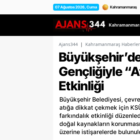
07 Ağustos 2026, Cuma
Kahramanmara
Ajans344
|
Kahramanmaraş Haberler
Büyükşehir’de
Gençliğiyle “A
Etkinliği
Büyükşehir Belediyesi, çevre
atığa dikkat çekmek için KSÜ
farkındalık etkinliği düzenle
doğal kaynakların korunması 
üzerine istişarelerde bulunul