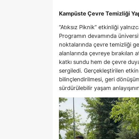
Kampüste Çevre Temizliği Yap
“Atıksız Piknik” etkinliği yalnızc
Programın devamında üniversite
noktalarında çevre temizliği ge
alanlarında çevreye bırakılan a
katkı sundu hem de çevre duyar
sergiledi. Gerçekleştirilen etk
bilinçlendirilmesi, geri dönüşü
sürdürülebilir yaşam anlayışın