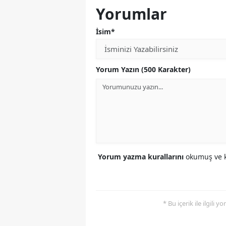
Yorumlar
İsim*
Yorum Yazın (500 Karakter)
Yorum yazma kurallarını
okumuş ve k
* Bu içerik ile ilgili 