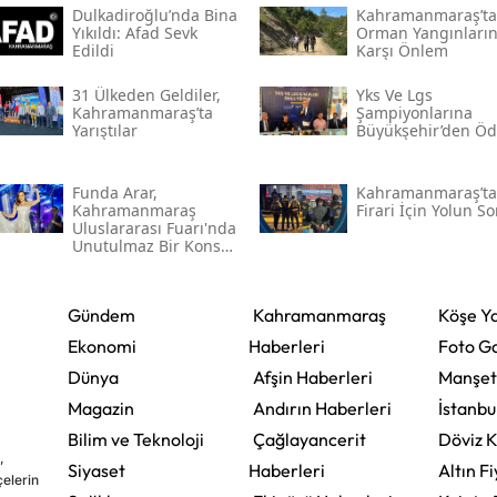
Dulkadiroğlu’nda Bina
Kahramanmaraş’ta
Yıkıldı: Afad Sevk
Orman Yangınları
Edildi
Karşı Önlem
31 Ülkeden Geldiler,
Yks Ve Lgs
Kahramanmaraş’ta
Şampiyonlarına
Yarıştılar
Büyükşehir’den Öd
Funda Arar,
Kahramanmaraş’ta I
Kahramanmaraş
Firari İçin Yolun S
Uluslararası Fuarı'nda
Unutulmaz Bir Konser
Verecek
Gündem
Kahramanmaraş
Köşe Ya
Ekonomi
Haberleri
Foto Ga
Dünya
Afşin Haberleri
Manşet
Magazin
Andırın Haberleri
İstanbu
Bilim ve Teknoloji
Çağlayancerit
Döviz K
,
Siyaset
Haberleri
Altın Fi
çelerin