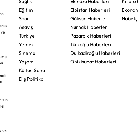
Sağlık
Ekinözü Haberleri
Kripto 
Eğitim
Elbistan Haberleri
Ekonom
ine
Spor
Göksun Haberleri
Nöbetç
nlık
Asayiş
Nurhak Haberleri
 ve
Türkiye
Pazarcık Haberleri
Yemek
Türkoğlu Haberleri
u
Sinema
Dulkadiroğlu Haberleri
rumu
Yaşam
Onikişubat Haberleri
mi
Kültür-Sanat
emli
Dış Politika
im
mizin
rel
k ve