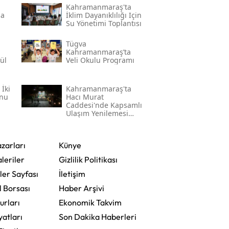
Kahramanmaraş'ta
na
İklim Dayanıklılığı Için
Su Yönetimi Toplantısı
Tügva
Kahramanmaraş’ta
ül
Veli Okulu Programı
̇ki
Kahramanmaraş'ta
onu
Hacı Murat
Caddesi'nde Kapsamlı
Ulaşım Yenilemesi
Başlatıldı
zarları
Künye
leriler
Gizlilik Politikası
ler Sayfası
İletişim
l Borsası
Haber Arşivi
urları
Ekonomik Takvim
yatları
Son Dakika Haberleri