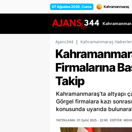
07 Ağustos 2026, Cuma
Kahramanmara
Ajans344
|
Kahramanmaraş Haberler
Kahramanmara
Firmalarına Ba
Takip
Kahramanmaraş’ta altyapı ça
Görgel firmalara kazı sonras
konusunda uyarıda bulunarak,
YAYINLAMA: 01 Eylül 2025 - 22:00
EDİTÖR: MEHM