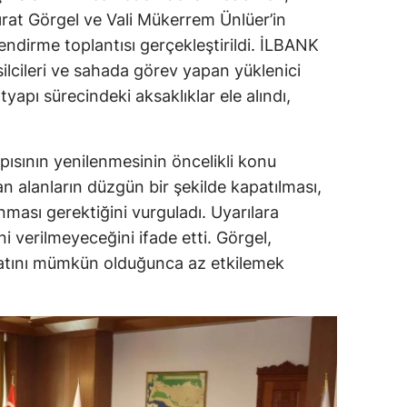
rat Görgel ve Vali Mükerrem Ünlüer’in
ndirme toplantısı gerçekleştirildi. İLBANK
silcileri ve sahada görev yapan yüklenici
tyapı sürecindeki aksaklıklar ele alındı,
ısının yenilenmesinin öncelikli konu
an alanların düzgün bir şekilde kapatılması,
ması gerektiğini vurguladı. Uyarılara
i verilmeyeceğini ifade etti. Görgel,
yatını mümkün olduğunca az etkilemek