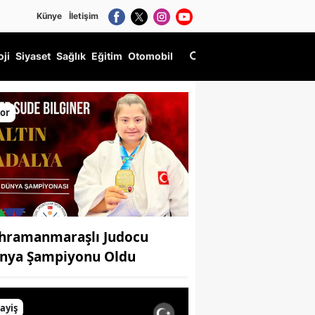
Künye
İletişim
oji
Siyaset
Sağlık
Eğitim
Otomobil
Takip
or
hramanmaraşlı Judocu
nya Şampiyonu Oldu
ayiş