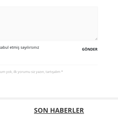
abul etmiş sayılırsınız
GÖNDER
yorum yok, ilk yorumu siz yazın, tartışalım *
SON HABERLER