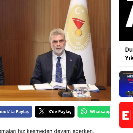
Du
Yı
book'ta Paylaş
X'de Paylaş
Whatsapp'tan Gönde
ışmaları hız kesmeden devam ederken,