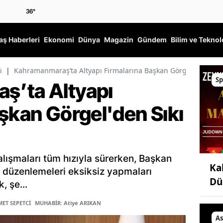
36
°
ş Haberleri
Ekonomi
Dünya
Magazin
Gündem
Bilim ve Teknol
i
|
Kahramanmaraş’ta Altyapı Firmalarına Başkan Görgel'den Sıkı 
Sp
ş’ta Altyapı
şkan Görgel'den Sıkı
lışmaları tüm hızıyla sürerken, Başkan
Ka
ı düzenlemeleri eksiksiz yapmaları
Dü
 şe...
ET SEPETCİ
MUHABİR: Atiye ARIKAN
As