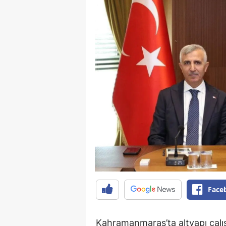
Face
Kahramanmaraş’ta altyapı çal