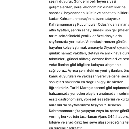
sesini duyurur. Gündemi belirleyen siyasi
gelişmelerden, yerel ekonominin dinamiklerine,
spordaki heyecandan, kültür ve sanat etkinlikler
kadar Kahramanmaraş'ın nabzını tutuyoruz.
Kahramanmaraş Kuyumcular Odası'ndan alınan a
altın fiyatları, şehrin sanayisindeki son gelişmeler
tarım sektöründeki yenilikler özel dosyalarla
sayfamızda yer bulur. Vatandaşlarımızın günlük
hayatını kolaylaştırmak amacıyla Diyanet uyuml
günlük namaz vakitleri, detaylı ve anlık hava du
tahminleri, güncel nöbetçi eczane listeleri ve res
vefat ilanları gibi bilgilere kolayca ulaşmanızı
sağlıyoruz. Ayrıca şehirdeki en yeni iş ilanları, ön
kamu duyuruları ve yaklaşan yerel ve genel seç
sonuçları hakkında en doğru bilgiyi ilk bizden
öğrenirsiniz. Tarihi Maraş depremi gibi toplumsal
hafızamızda yer eden olayları unutmadan, şehri
eşsiz gastronomisini, yöresel lezzetlerini ve kültü
mirasını da sayfalarımıza taşıyoruz. Kısacası,
Kahramanmaraş'ta yaşayan veya bu şehre gönül
vermiş herkes için tasarlanan Ajans 344, habere,
bilgiye ve aradığınız her şeye ulaşabileceğiniz te
en güvenilir adrestir.