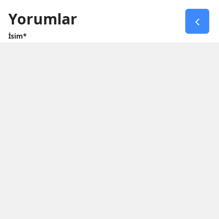
Yorumlar
İsim*
Yorum Yazın (500 Karakter)
GÖNDER
Yorum yazma kurallarını
okumuş ve kabul etmiş sayılırsınız
* Bu içerik ile ilgili yorum yok, ilk yorumu siz yazın, tartışalım *