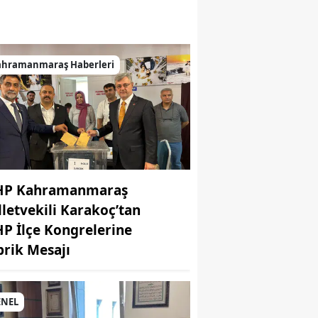
ahramanmaraş Haberleri
P Kahramanmaraş
lletvekili Karakoç’tan
P İlçe Kongrelerine
brik Mesajı
ENEL