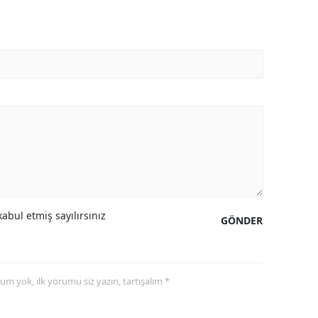
abul etmiş sayılırsınız
GÖNDER
yorum yok, ilk yorumu siz yazın, tartışalım *