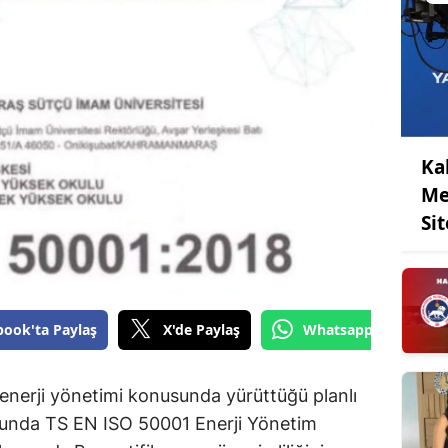
Ka
Me
Sit
book'ta Paylaş
X'de Paylaş
Whatsapp'tan Gönde
 enerji yönetimi konusunda yürüttüğü planlı
cunda TS EN ISO 50001 Enerji Yönetim