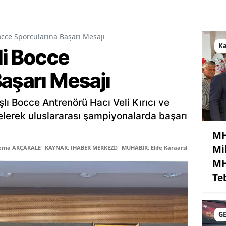
Bocce Sporcularına Başarı Mesajı
K
li Bocce
aşarı Mesajı
lı Bocce Antrenörü Hacı Veli Kırıcı ve
elerek uluslararası şampiyonalarda başarı
MH
Mi
Sema AKÇAKALE
KAYNAK: (HABER MERKEZİ)
MUHABİR: Elife Karaarslan
MH
Te
G