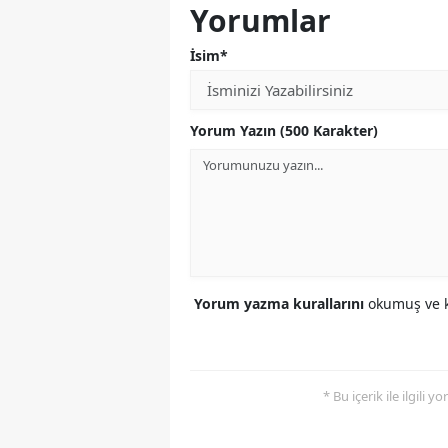
Yorumlar
İsim*
Yorum Yazın (500 Karakter)
Yorum yazma kurallarını
okumuş ve k
* Bu içerik ile ilgili 