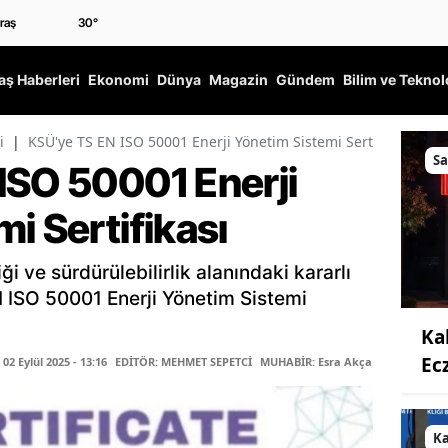
30
°
ş Haberleri
Ekonomi
Dünya
Magazin
Gündem
Bilim ve Teknol
i
|
KSÜ'ye TS EN ISO 50001 Enerji Yönetim Sistemi Sertifikası
Sa
ISO 50001 Enerji
i Sertifikası
iği ve sürdürülebilirlik alanındaki kararlı
 ISO 50001 Enerji Yönetim Sistemi
Ka
Ec
2 Eylül 2025 - 13:16
EDİTÖR: MEHMET SEPETCİ
MUHABİR: Esra Akçakle
K