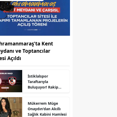
hramanmaraş'ta Kent
ydanı ve Toptancılar
esi Açıldı
İstiklalspor
Taraftarıyla
r
Buluşuyor! Rakip
Gaziantep FK
Mükerrem Müge
Onaydın'dan Akıllı
Sağlık Kabini Hamlesi