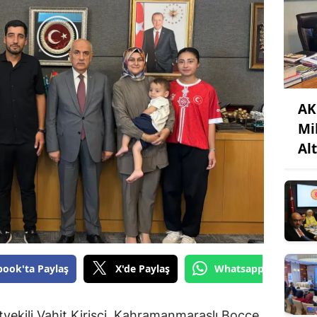
AK
Mi
Alt
book'ta Paylaş
X'de Paylaş
Whatsapp'tan Gönde
vekili Vahit Kirişci, Kahramanmaraşlı Bocce