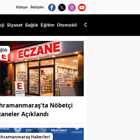
Künye
İletişim
oji
Siyaset
Sağlık
Eğitim
Otomobil
ğlık
hramanmaraş'ta Nöbetçi
zaneler Açıklandı
ahramanmaraş Haberleri