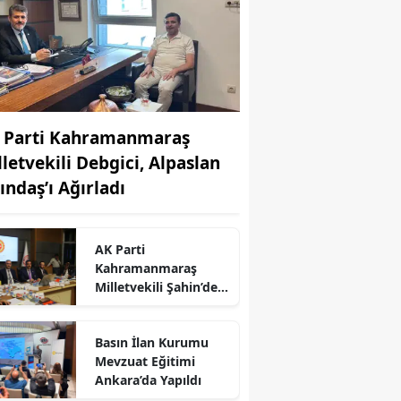
 Parti Kahramanmaraş
lletvekili Debgici, Alpaslan
ındaş’ı Ağırladı
AK Parti
Kahramanmaraş
Milletvekili Şahin’den
Terörsüz Türkiye İçin
Gece Mesaisi
r
Basın İlan Kurumu
Mevzuat Eğitimi
Ankara’da Yapıldı