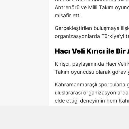
Antrenörü ve Milli Takım oyuncu
misafir etti.
Gerçekleştirilen buluşmaya ilişk
organizasyonlarda Türkiye’yi tem
Hacı Veli Kırıcı ile Bi
Kirişci, paylaşımında Hacı Veli
Takım oyuncusu olarak görev yap
Kahramanmaraşlı sporcularla g
uluslararası organizasyonlardak
elde ettiği deneyimin hem Ka
önemli olduğunu vurguladı.
İspanya Dünya Şampi