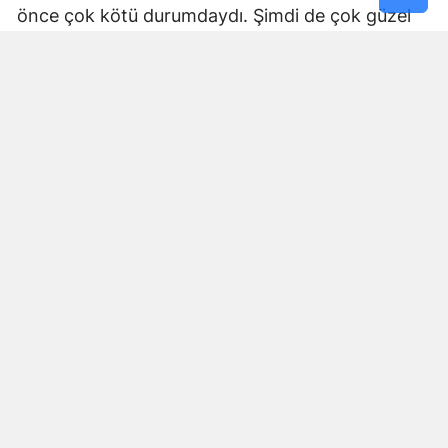
önce çok kötü durumdaydı. Şimdi de çok güzel
hale getiriliyor. Büyükşehir Belediye Başkanımız
Fırat Görgel’e verdiği hizmetten dolayı çok
teşekkür ederim. Bizleri tozdan topraktan
kurtardı” dedi. Yapılan bakım, onarım ve asfalt
uygulamaları sayesinde ulaşımın daha güvenli ve
konforlu hale geldiğini söyleyen bir diğer mahalle
sakini İsmail Öksüz, “Yolumuz bozuktu. Bu yıl çok
yağmur yağdığı için yollarımızda çökmeler
oluşmuştu. Sağ olsun Büyükşehir Belediye
Başkanımız Fırat Görgel hizmet anlayışı ile
yollarımızı yaptı. Otoban gibi yol oldu burası”
ifadelerini kullandı.