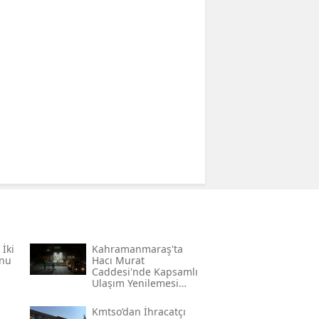
̇ki
Kahramanmaraş'ta
onu
Hacı Murat
Caddesi'nde Kapsamlı
Ulaşım Yenilemesi
Başlatıldı
Kmtso’dan İhracatçı