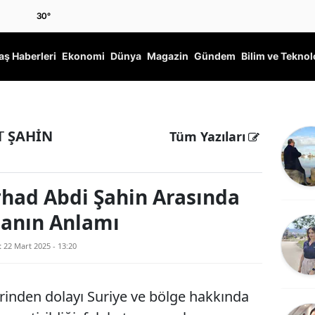
30
°
ş Haberleri
Ekonomi
Dünya
Magazin
Gündem
Bilim ve Teknol
T
ŞAHİN
Tüm Yazıları
rhad Abdi Şahin Arasında
anın Anlamı
:
22 Mart 2025 - 13:20
inden dolayı Suriye ve bölge hakkında