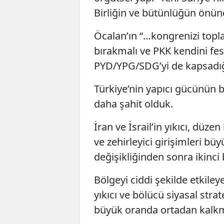
Birliğin ve bütünlüğün önün
Öcalan’ın “…kongrenizi topla
bırakmalı ve PKK kendini fe
PYD/YPG/SDG’yi de kapsadığı
Türkiye’nin yapıcı gücünün b
daha şahit olduk.
İran ve İsrail’in yıkıcı, düzen
ve zehirleyici girişimleri b
değişikliğinden sonra ikinci
Bölgeyi ciddi şekilde etkil
yıkıcı ve bölücü siyasal str
büyük oranda ortadan kalkm