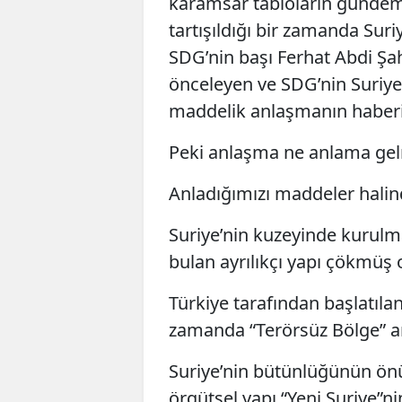
karamsar tabloların gündeme 
tartışıldığı bir zamanda Su
SDG’nin başı Ferhat Abdi Şa
önceleyen ve SDG’nin Suriye
maddelik anlaşmanın haberi
Peki anlaşma ne anlama ge
Anladığımızı maddeler halin
Suriye’nin kuzeyinde kurulm
bulan ayrılıkçı yapı çökmüş 
Türkiye tarafından başlatılan
zamanda “Terörsüz Bölge” a
Suriye’nin bütünlüğünün önü
örgütsel yapı “Yeni Suriye”n