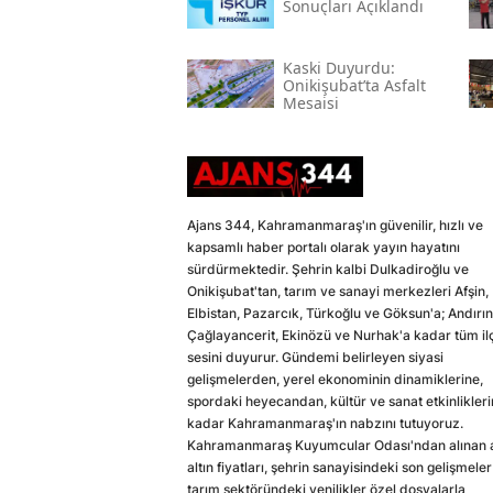
Sonuçları Açıklandı
Kaski̇ Duyurdu:
Onikişubat’ta Asfalt
Mesaisi
Ajans 344, Kahramanmaraş'ın güvenilir, hızlı ve
kapsamlı haber portalı olarak yayın hayatını
sürdürmektedir. Şehrin kalbi Dulkadiroğlu ve
Onikişubat'tan, tarım ve sanayi merkezleri Afşin,
Elbistan, Pazarcık, Türkoğlu ve Göksun'a; Andırın
Çağlayancerit, Ekinözü ve Nurhak'a kadar tüm il
sesini duyurur. Gündemi belirleyen siyasi
gelişmelerden, yerel ekonominin dinamiklerine,
spordaki heyecandan, kültür ve sanat etkinlikler
kadar Kahramanmaraş'ın nabzını tutuyoruz.
Kahramanmaraş Kuyumcular Odası'ndan alınan a
altın fiyatları, şehrin sanayisindeki son gelişmeler
tarım sektöründeki yenilikler özel dosyalarla