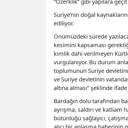
“Özerklik” gibi yapılara geçi
Suriye’nin doğal kaynaklarını
ediliyor.
Önümüzdeki sürede yazılaca
kesimini kapsaması gerektiğ
kimlik dahi verilmeyen Kürt
vurgulanıyor. Bu durum anl
toplumunun Suriye devletind
ve Suriye devletinin vatanda
altına alması” şeklinde ifade 
Bardağın dolu tarafından bak
ayrışma, saldırı ve katliam 
bütünlüğü sağlayıcı, çatışmay
alıcı bir anlaşma haberinin