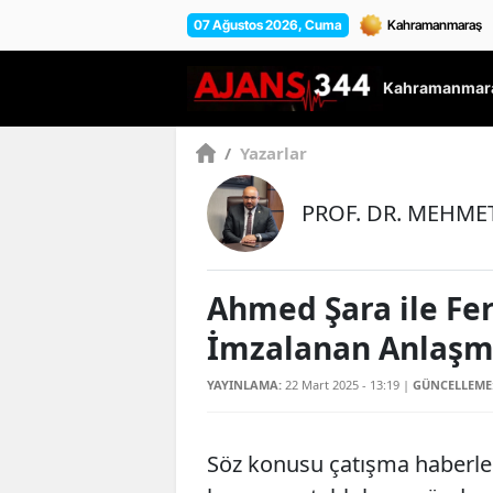
07 Ağustos 2026, Cuma
Kahramanmara
/
Yazarlar
PROF. DR. MEHME
Ahmed Şara ile Fe
İmzalanan Anlaşm
YAYINLAMA:
22 Mart 2025 - 13:19
|
GÜNCELLEME
Söz konusu çatışma haberler