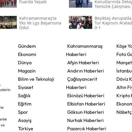
Fuarda Yaşadı
Konutlarında Detay
Temizlik Çalışması
Kahramanmaraş’ta
Beşiktaş Avrupa’da
Yks Ve Lgs Başarısına
Tur Kapısını Aralad
Ödül
0-1
Gündem
Kahramanmaraş
Köşe Ya
Ekonomi
Haberleri
Foto Ga
Dünya
Afşin Haberleri
Manşet
Magazin
Andırın Haberleri
İstanbu
Bilim ve Teknoloji
Çağlayancerit
Döviz K
,
Siyaset
Haberleri
Altın Fi
çelerin
Sağlık
Ekinözü Haberleri
Kripto 
Eğitim
Elbistan Haberleri
Ekonom
ine
Spor
Göksun Haberleri
Nöbetç
nlık
Asayiş
Nurhak Haberleri
 ve
Türkiye
Pazarcık Haberleri