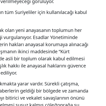
t verilmeyeceği görülüyor.
n tüm Suriyeliler için kullanılacağı kabul
k olan yeni anayasanın toplumun her
i vurgulanıyor. Esadlar Yönetiminde
lerin hakları anayasal korumaya alınacağı
aşmanın ikinci maddesinde “Kürt
e asli bir toplum olarak kabul edilmesi
şlık hakkı ile anayasal haklarını güvence
ediliyor.
makta yarar vardır. Sürekli çatışma,
haberlerin geldiği bir bölgede ve zamanda
ı bitirici ve vekalet savaşlarının önünü
 gelmesi susuz kalmış çöle/toprağa su