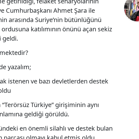
getirildiği, felaket senaryolarının
riye Cumhurbaşkanı Ahmet Şara ile
hin arasında Suriye’nin bütünlüğünü
 ordusuna katılımının önünü açan sekiz
 geldi.
lmektedir?
de yazalım;
ak istenen ve bazı devletlerden destek
oldu
 “Terörsüz Türkiye” girişiminin aynı
nlamına geldiği görüldü.
ndeki en önemli silahlı ve destek bulan
in parçası olmayı kabul etmiş oldu.