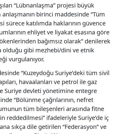
ışılan “Lübnanlaşma” projesi büyük
m anlaşmanın birinci maddesinde “Tüm
yasi sürece katılımda haklarının güvence
umlarının ehliyet ve liyakat esasına göre
 kökenlerinden bağımsız olarak” denilerek
 olduğu gibi mezhebi/dini ve etnik
ği vurgulanıyor.
inde “Kuzeydoğu Suriye’deki tüm sivil
pıları, havaalanları ve petrol ile gaz
e Suriye devleti yönetimine entegre
inde “Bölünme çağrılarının, nefret
lumunun tüm bileşenleri arasında fitne
n reddedilmesi” ifadeleriyle Suriye’de iç
na sıkça dile getirilen “Federasyon” ve