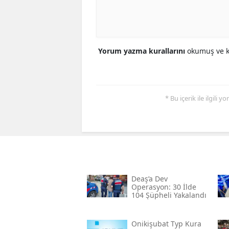
Yorum yazma kurallarını
okumuş ve ka
* Bu içerik ile ilgili 
Deaş’a Dev
Operasyon: 30 İlde
104 Şüpheli Yakalandı
Onikişubat Typ Kura