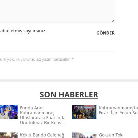
bul etmiş sayılırsınız
GÖNDER
yorum yok, ilk yorumu siz yazın, tartışalım *
SON HABERLER
Funda Arar,
Kahramanmaraş’ta I
Kahramanmaraş
Firari İçin Yolun S
Uluslararası Fuarı'nda
Unutulmaz Bir Konser
Verecek
Köklü Bando Geleneği
Göksun Toki̇