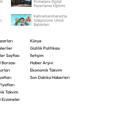
lı
Firmalara Dijital
Pazarlama Eğitimi
Kahramanmaraş’ta
ı:
Gökyüzüne Umut
Balonları
zarları
Künye
leriler
Gizlilik Politikası
ler Sayfası
İletişim
l Borsası
Haber Arşivi
urları
Ekonomik Takvim
yatları
Son Dakika Haberleri
Fiyatları
ik Takvim
i Eczaneler