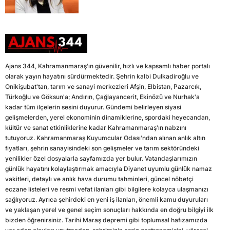
Ajans 344, Kahramanmaraş'ın güvenilir, hızlı ve kapsamlı haber portalı
olarak yayın hayatını sürdürmektedir. Şehrin kalbi Dulkadiroğlu ve
Onikişubat'tan, tarım ve sanayi merkezleri Afşin, Elbistan, Pazarcık,
Türkoğlu ve Göksun'a; Andırın, Çağlayancerit, Ekinözü ve Nurhak'a
kadar tüm ilçelerin sesini duyurur. Gündemi belirleyen siyasi
gelişmelerden, yerel ekonominin dinamiklerine, spordaki heyecandan,
kültür ve sanat etkinliklerine kadar Kahramanmaraş'ın nabzını
tutuyoruz. Kahramanmaraş Kuyumcular Odası'ndan alınan anlık altın
fiyatları, şehrin sanayisindeki son gelişmeler ve tarım sektöründeki
yenilikler özel dosyalarla sayfamızda yer bulur. Vatandaşlarımızın
günlük hayatını kolaylaştırmak amacıyla Diyanet uyumlu günlük namaz
vakitleri, detaylı ve anlık hava durumu tahminleri, güncel nöbetçi
eczane listeleri ve resmi vefat ilanları gibi bilgilere kolayca ulaşmanızı
sağlıyoruz. Ayrıca şehirdeki en yeni iş ilanları, önemli kamu duyuruları
ve yaklaşan yerel ve genel seçim sonuçları hakkında en doğru bilgiyi ilk
bizden öğrenirsiniz. Tarihi Maraş depremi gibi toplumsal hafızamızda