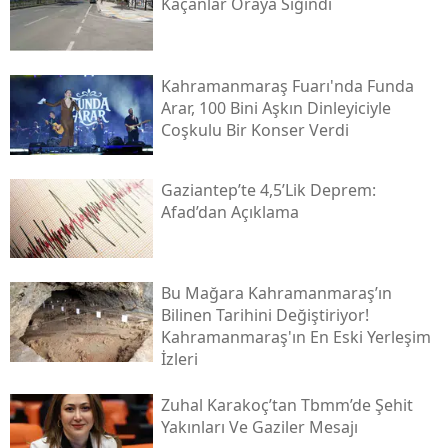
Kaçanlar Oraya Sığındı
Kahramanmaraş Fuarı'nda Funda
Arar, 100 Bini Aşkın Dinleyiciyle
Coşkulu Bir Konser Verdi
Gaziantep’te 4,5’lik Deprem:
Afad’dan Açıklama
Bu Mağara Kahramanmaraş’ın
Bilinen Tarihini Değiştiriyor!
Kahramanmaraş'ın En Eski Yerleşim
İzleri
Zuhal Karakoç’tan Tbmm’de Şehit
Yakınları Ve Gaziler Mesajı