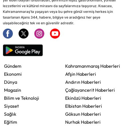
yer eden olayları unutmadan, şehrimizin eşsiz gastronomisini, yöresel
lezzetlerini ve kültürel mirasını da sayfalarımıza taşıyoruz. Kısacası,
Kahramanmaraş'ta yaşayan veya bu şehre gönül vermiş herkes için
tasarlanan Ajans 344, habere, bilgiye ve aradığınız her şeye
ulaşabileceğiniz tek ve en güvenilir adrestir.
Gündem
Kahramanmaraş Haberleri
Ekonomi
Afşin Haberleri
Dünya
Andırın Haberleri
Magazin
Çağlayancerit Haberleri
Bilim ve Teknoloji
Ekinözü Haberleri
Siyaset
Elbistan Haberleri
Sağlık
Göksun Haberleri
Eğitim
Nurhak Haberleri