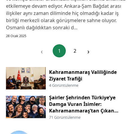
etkilemeye devam ediyor. Ankara-Şam Bağdat arası
ilişkiler aynı zaman diliminde hiç olmadığı kadar iş
birliği merkezli olarak görüşmelere sahne oluyor.
Osmanlı dağıldıktan sonraki d...
28 Ocak 2025
‹
›
1
2
Kahramanmaraş Valiliğinde
Ziyaret Trafiği
4 Görüntülenme
Şairler Şehrinden Türkiye’ye
Damga Vuran İsimler:
Kahramanmaraş’tan Çıkan
Ünlüler
71 Görüntülenme