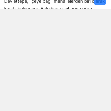
Devlettepe, ilçeye bağlı mahallelerden biri olarak
kayıtlı bulunuyor. Belediye kayıtlarına göre
mahallenin muhtarlık bilgileri de kurumun
internet sitesi üzerinden yayımlanıyor.
Göksun Belediyesi, ilçe genelinde belediye
hizmetlerini mahalle bazında yürütürken,
Devlettepe Mahallesi TOKİ Konutlarında
gerçekleştirilen son çalışma da çevre temizliğine
yönelik saha faaliyetlerinin bir parçası oldu.
Çalışmaların ardından TOKİ yerleşkesinde daha
temiz ve düzenli bir çevre oluşturulması
amaçlandı.
Belediye Ekipleri Sahadaki
Çalışmalarını Sürdürüyor