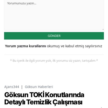
GÖNDER
Yorum yazma kurallarını
okumuş ve kabul etmiş sayılırsınız
* Bu içerik ile ilgili yorum yok, ilk yorumu siz yazın, tartışalım *
Ajans344
|
Göksun Haberleri
Göksun TOKİ Konutlarında
Detaylı Temizlik Çalışması