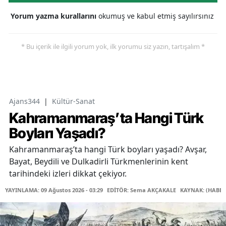
Yorum yazma kurallarını
okumuş ve kabul etmiş sayılırsınız
* Bu içerik ile ilgili yorum yok, ilk yorumu siz yazın, tartışalım *
Ajans344
|
Kültür-Sanat
Kahramanmaraş’ta Hangi Türk
Boyları Yaşadı?
Kahramanmaraş’ta hangi Türk boyları yaşadı? Avşar,
Bayat, Beydili ve Dulkadirli Türkmenlerinin kent
tarihindeki izleri dikkat çekiyor.
YAYINLAMA: 09 Ağustos 2026 - 03:29
EDİTÖR: Sema AKÇAKALE
KAYNAK: (HABER