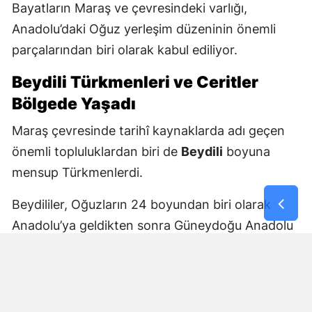
Bayatların Maraş ve çevresindeki varlığı,
Anadolu’daki Oğuz yerleşim düzeninin önemli
parçalarından biri olarak kabul ediliyor.
Beydili Türkmenleri ve Ceritler
Bölgede Yaşadı
Maraş çevresinde tarihî kaynaklarda adı geçen
önemli topluluklardan biri de
Beydili
boyuna
mensup Türkmenlerdi.
Beydililer, Oğuzların 24 boyundan biri olarak
Anadolu’ya geldikten sonra Güneydoğu Anadolu
ve Çukurova çevresine yayıldı. Zamanla Dulkadirli
Türkmenlerinin önemli unsurlarından biri haline
geldiler.