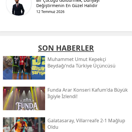
Bir Çocuğu Güldürmek, Dünyayı
Değiştirmenin En Güzel Halidir
12 Temmuz 2026
SON HABERLER
Muhammet Umut Kepekçi
Beydağı’nda Türkiye Üçüncüsü
Funda Arar Konseri Kafum'da Büyük
İlgiyle İzlendi!
Galatasaray, Villarreal’e 2-1 Mağlup
Oldu