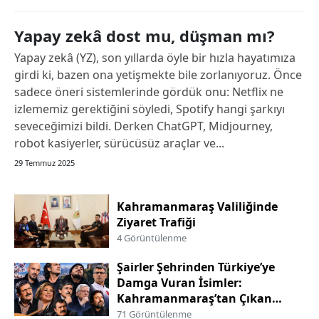
Yapay zekâ dost mu, düşman mı?
Yapay zekâ (YZ), son yıllarda öyle bir hızla hayatımıza
girdi ki, bazen ona yetişmekte bile zorlanıyoruz. Önce
sadece öneri sistemlerinde gördük onu: Netflix ne
izlememiz gerektiğini söyledi, Spotify hangi şarkıyı
seveceğimizi bildi. Derken ChatGPT, Midjourney,
robot kasiyerler, sürücüsüz araçlar ve...
29 Temmuz 2025
Kahramanmaraş Valiliğinde
Ziyaret Trafiği
4 Görüntülenme
Şairler Şehrinden Türkiye’ye
Damga Vuran İsimler:
Kahramanmaraş’tan Çıkan
Ünlüler
71 Görüntülenme