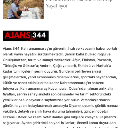
Yaşatılıyor
Ajans 344, Kahramanmaraş'ın güvenilir, hızlı ve kapsamlı haber portalı
olarak yayın hayatını sürdürmektedir. Şehrin kalbi Dulkadiroğlu ve
Onikişubat'tan, tarım ve sanayi merkezleri Afşin, Elbistan, Pazarcık,
Türkoğlu ve Göksun'a; Andırın, Çağlayancerit, Ekinözü ve Nurhak'a
kadar tüm ilçelerin sesini duyurur. Gündemi belirleyen siyasi
gelişmelerden, yerel ekonominin dinamiklerine, spordaki heyecandan,
kültür ve sanat etkinliklerine kadar Kahramanmaraş'ın nabzını
tutuyoruz. Kahramanmaraş Kuyumcular Odası'ndan alınan anlık altın
fiyatları, şehrin sanayisindeki son gelişmeler ve tarım sektöründeki
yenilikler özel dosyalarla sayfamızda yer bulur. Vatandaşlarımızın
günlük hayatını kolaylaştırmak amacıyla Diyanet uyumlu günlük namaz
vakitleri, detaylı ve anlık hava durumu tahminleri, güncel nöbetçi
eczane listeleri ve resmi vefat ilanları gibi bilgilere kolayca ulaşmanızı
sağlıyoruz. Ayrıca şehirdeki en yeni iş ilanları, önemli kamu duyuruları