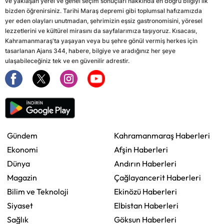
ve yaklaşan yerel ve genel seçim sonuçları hakkında en doğru bilgiyi ilk
bizden öğrenirsiniz. Tarihi Maraş depremi gibi toplumsal hafızamızda
yer eden olayları unutmadan, şehrimizin eşsiz gastronomisini, yöresel
lezzetlerini ve kültürel mirasını da sayfalarımıza taşıyoruz. Kısacası,
Kahramanmaraş'ta yaşayan veya bu şehre gönül vermiş herkes için
tasarlanan Ajans 344, habere, bilgiye ve aradığınız her şeye
ulaşabileceğiniz tek ve en güvenilir adrestir.
Gündem
Kahramanmaraş Haberleri
Ekonomi
Afşin Haberleri
Dünya
Andırın Haberleri
Magazin
Çağlayancerit Haberleri
Bilim ve Teknoloji
Ekinözü Haberleri
Siyaset
Elbistan Haberleri
Sağlık
Göksun Haberleri