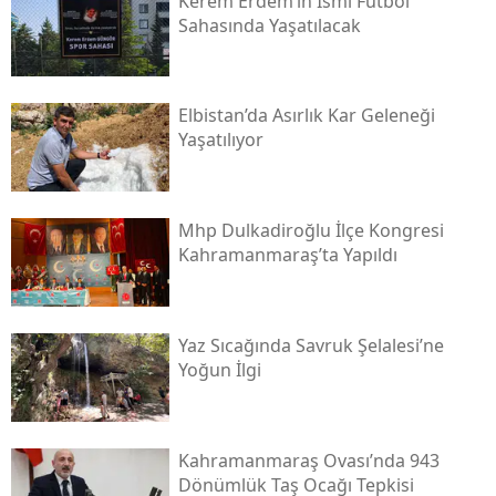
Kerem Erdem’in İsmi Futbol
Sahasında Yaşatılacak
Elbistan’da Asırlık Kar Geleneği
Yaşatılıyor
Mhp Dulkadiroğlu İlçe Kongresi
Kahramanmaraş’ta Yapıldı
Yaz Sıcağında Savruk Şelalesi’ne
Yoğun İlgi
Kahramanmaraş Ovası’nda 943
Dönümlük Taş Ocağı Tepkisi