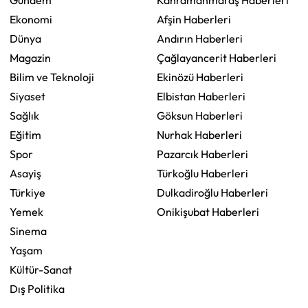
Gündem
Kahramanmaraş Haberleri
Ekonomi
Afşin Haberleri
Dünya
Andırın Haberleri
Magazin
Çağlayancerit Haberleri
Bilim ve Teknoloji
Ekinözü Haberleri
Siyaset
Elbistan Haberleri
Sağlık
Göksun Haberleri
Eğitim
Nurhak Haberleri
Spor
Pazarcık Haberleri
Asayiş
Türkoğlu Haberleri
Türkiye
Dulkadiroğlu Haberleri
Yemek
Onikişubat Haberleri
Sinema
Yaşam
Kültür-Sanat
Dış Politika