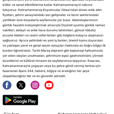
kültür ve sanat etkinliklerine kadar Kahramanmaraş'ın nabzını
tutuyoruz. Kahramanmaraş Kuyumcular Odası'ndan alınan anlık altın
fiyatları, şehrin sanayisindeki son gelişmeler ve tarım sektöründeki
yenilikler özel dosyalarla sayfamızda yer bulur. Vatandaşlarımızın
günlük hayatını kolaylaştırmak amacıyla Diyanet uyumlu günlük namaz
vakitleri, detaylı ve anlık hava durumu tahminleri, güncel nöbetçi
eczane listeleri ve resmi vefat ilanları gibi bilgilere kolayca ulaşmanızı
sağlıyoruz. Ayrıca şehirdeki en yeni iş ilanları, önemli kamu duyuruları
ve yaklaşan yerel ve genel seçim sonuçları hakkında en doğru bilgiyi ilk
bizden öğrenirsiniz. Tarihi Maraş depremi gibi toplumsal hafızamızda
yer eden olayları unutmadan, şehrimizin eşsiz gastronomisini, yöresel
lezzetlerini ve kültürel mirasını da sayfalarımıza taşıyoruz. Kısacası,
Kahramanmaraş'ta yaşayan veya bu şehre gönül vermiş herkes için
tasarlanan Ajans 344, habere, bilgiye ve aradığınız her şeye
ulaşabileceğiniz tek ve en güvenilir adrestir.