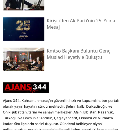
Kirişci’den Ak Parti’nin 25. Yılına
Mesaj
Kmtso Başkanı Buluntu Genç
Müsi̇ad Heyetiyle Buluştu
Ajans 344, Kahramanmaraş'ın güvenilir, hızlı ve kapsamlı haber portalı
olarak yayın hayatını sürdürmektedir. Şehrin kalbi Dulkadiroğlu ve
Onikişubat'tan, tarım ve sanayi merkezleri Afşin, Elbistan, Pazarcık,
Türkoğlu ve Göksun'a; Andırın, Çağlayancerit, Ekinözü ve Nurhak'a
kadar tüm ilçelerin sesini duyurur. Gündemi belirleyen siyasi
gelişmelerden, yerel ekonominin dinamiklerine, spordaki heyecandan,